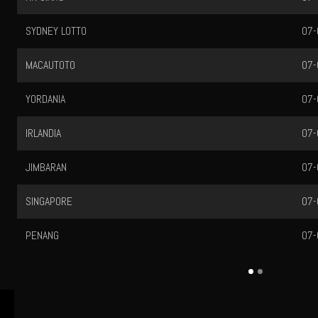
SYDNEY LOTTO
07-
MACAUTOTO
07-
YORDANIA
07-
IRLANDIA
07-
JIMBARAN
07-
SINGAPORE
07-
PENANG
07-