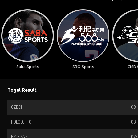
Saba Sports
SBO Sports
CMD 
Togel Result
CZECH
08-
POLOLOTTO
08-
HK SIANG
07-