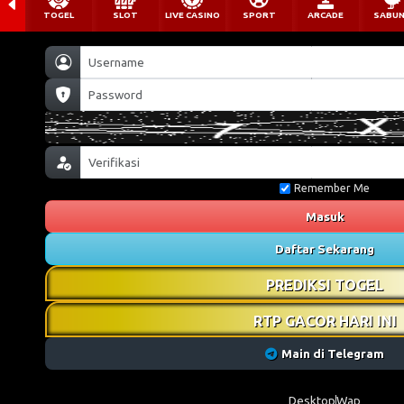
TOGEL
SLOT
LIVE CASINO
SPORT
ARCADE
SABU
Remember Me
Masuk
Daftar Sekarang
PREDIKSI TOGEL
RTP GACOR HARI INI
Main di Telegram
Desktop
Wap